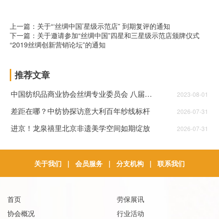
上一篇：关于“‘丝绸中国’星级示范店” 到期复评的通知
下一篇：关于邀请参加“丝绸中国”四星和三星级示范店颁牌仪式
“2019丝绸创新营销论坛”的通知
推荐文章
中国纺织品商业协会丝绸专业委员会 八届一次理事会 行业自律公约
2023-08-01
差距在哪？中纺协探访意大利百年纱线标杆
2026-07-31
进京！龙泉禧里北京非遗美学空间如期绽放
2026-07-31
关于我们
|
会员服务
|
分支机构
|
联系我们
首页
劳保展讯
协会概况
行业活动