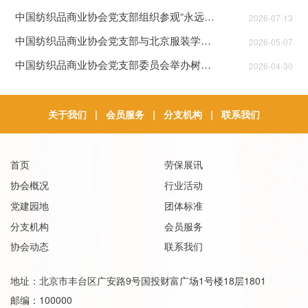
中国纺织品商业协会党支部组织参观“永远跟党走” 全国性行业协会商会庆祝中国共产党成立105周年 书画摄影展主题党日暨党建带工建活动
2026-07-13
中国纺织品商业协会党支部与北京服装学院党委开展共建主题党日活动
2026-05-07
中国纺织品商业协会党支部委员会举办树立和践行正确政绩观学习教育读书班暨第二次集体学习
2026-04-30
关于我们
|
会员服务
|
分支机构
|
联系我们
首页
劳保展讯
协会概况
行业活动
党建园地
团体标准
分支机构
会员服务
协会动态
联系我们
地址：北京市丰台区广安路9号国投财富广场1号楼18层1801
邮编：100000