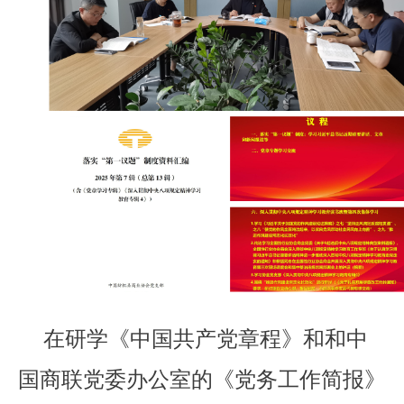
在研学《中国共产党章程》和和中
国商联党委办公室的《党务工作简报》