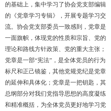
的基础上，集中学习了协会党支部编辑
的《党章学习专辑》，开展专题学习交
流。协会党支部委员一致感到，党章是
一面旗帜，体现党的性质和宗旨、党的
理论和路线方针政策、党的重大主张；
党章是一部“宪法”，是全体党员的行为
标尺和正己镜鉴，其他党规党纪是党章
的延伸和具体化；党章是一把钥匙，其
总纲部分对我们党指导思想的高度凝练
和精准概括，为全体党员更好地学习党