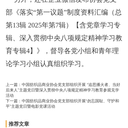
部《落实“第一议题”制度资料汇编（总
第13辑 2025年第7辑）【含党章学习专
辑、深入贯彻中央八项规定精神学习教
育专辑4】》，督导各党小组和青年理
论学习小组认真组织学习。
上一篇：中国纺织品商业协会党支部组织开展 “追思播火者、当好
后来人”主题党日暨深入贯彻中央八项规定精神学习教育参观见学
活动
下一篇：中国纺织品商业协会党支部组织开展“勿忘国耻、守护和
平”主题党日暨电影党课活动
推荐文章