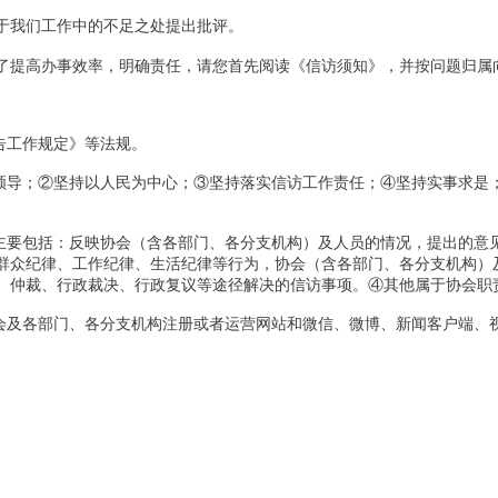
于我们工作中的不足之处提出批评。
了提高办事效率，明确责任，请您首先阅读《信访须知》，并按问题归属
告工作规定》等法规。
面领导；②坚持以人民为中心；③坚持落实信访工作责任；④坚持实事求是
。主要包括：反映协会（含各部门、各分支机构）及人员的情况，提出的意
群众纪律、工作纪律、生活纪律等行为，协会（含各部门、各分支机构）
、仲裁、行政裁决、行政复议等途径解决的信访事项。④其他属于协会职
协会及各部门、各分支机构注册或者运营网站和微信、微博、新闻客户端、