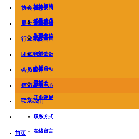
组织架构
党建要闻
协会动态
工作部门
领导成员
工作简讯
分支机构
展会资讯
要闻聚焦
理事单位
学习专栏
通知公告
行业新闻
劳保会
中针会
团体标准
行业活动
童博会
公益活动
会员服务
夏博会
信访举报
下载中心
职业装展
联系我们
联系方式
在线留言
首页