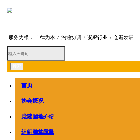
服务为根 / 自律为本 / 沟通协调 / 凝聚行业 / 创新发展
搜索
首页
协会概况
党建园地
协会介绍
协会章程
组织机构
第一议题