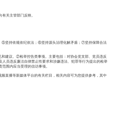
向有关主管部门反映。
；⑤坚持依规依纪依法；⑥坚持源头治理化解矛盾；⑦坚持保障合法
见和建议。②检举控告类事项。主要包括：对协会党支部、党员违反
及人员违反廉洁自律禁止性要求和涉嫌违法、犯罪等行为提出的检举
责范围内应当受理的信访事项。
视频直播等新媒体平台的有关栏目，相关内容可为您提供参考，其中