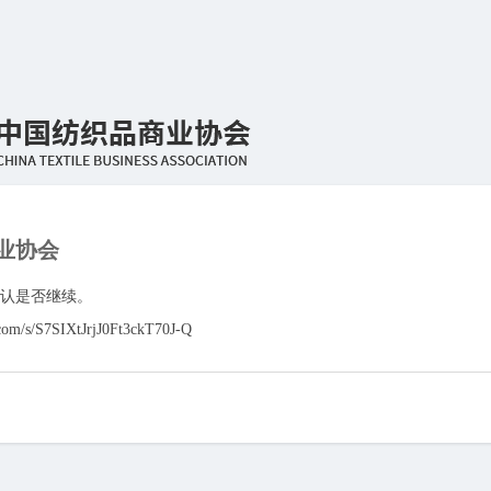
业协会
认是否继续。
.com/s/S7SIXtJrjJ0Ft3ckT70J-Q